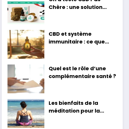
Chère : une solution
économique pour
profiter des bienfaits du
cannabidiol ?
CBD et système
immunitaire : ce que
disent les recherches
Quel est le rôle d’une
complémentaire santé ?
Les bienfaits de la
méditation pour la
santé mentale et
physique