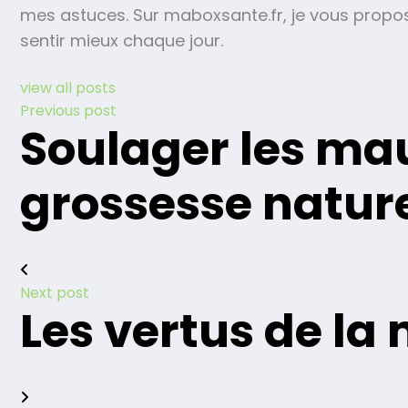
mes astuces. Sur maboxsante.fr, je vous propo
sentir mieux chaque jour.
view all posts
Previous post
Soulager les ma
grossesse natur
Next post
Les vertus de la